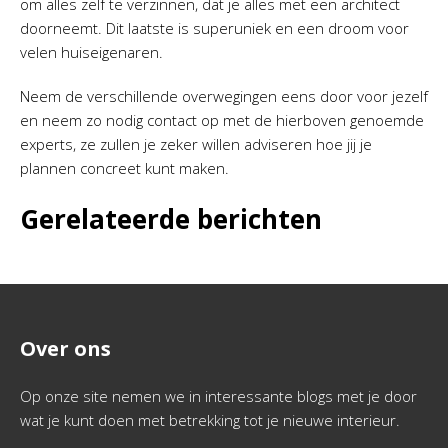
om alles zelf te verzinnen, dat je alles met een architect
doorneemt. Dit laatste is superuniek en een droom voor
velen huiseigenaren.
Neem de verschillende overwegingen eens door voor jezelf
en neem zo nodig contact op met de hierboven genoemde
experts, ze zullen je zeker willen adviseren hoe jij je
plannen concreet kunt maken.
Gerelateerde berichten
Over ons
Op onze site nemen we in interessante blogs met je door
wat je kunt doen met betrekking tot je nieuwe interieur.