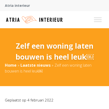
Atria interieur
Zelf een woning laten
bouwen is heel leuk￼
Home
»
Laatste nieuws
»
Zelf een woning laten
bouwen is heel leuk￼
Geplaatst op
4 februari 2022