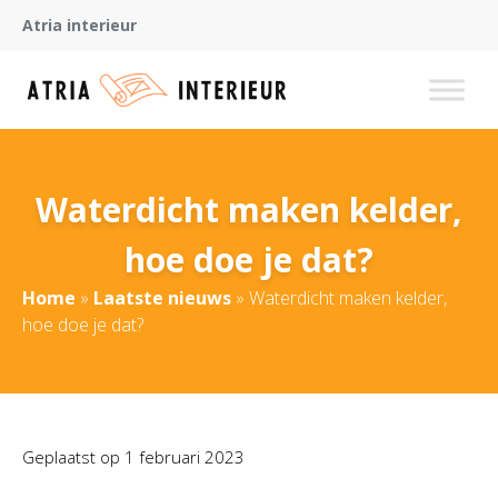
Atria interieur
Waterdicht maken kelder,
hoe doe je dat?
Home
»
Laatste nieuws
»
Waterdicht maken kelder,
hoe doe je dat?
Geplaatst op
1 februari 2023