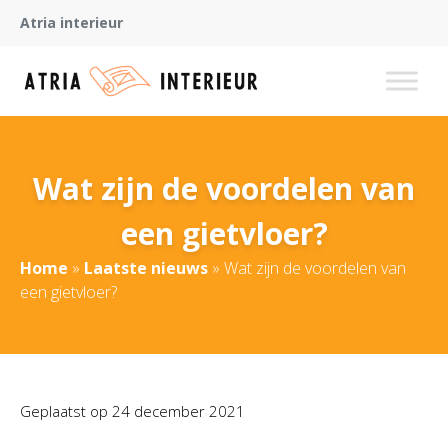
Atria interieur
Wat zijn de voordelen van
een gietvloer?
Home
»
Laatste nieuws
»
Wat zijn de voordelen van
een gietvloer?
Geplaatst op
24 december 2021