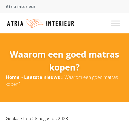
Atria interieur
Waarom een goed matras
kopen?
Home
»
Laatste nieuws
»
Waarom een goed matras
kopen?
Geplaatst op
28 augustus 2023