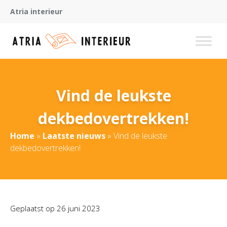
Atria interieur
Vind de leukste
dekbedovertrekken!
Home
»
Laatste nieuws
»
Vind de leukste
dekbedovertrekken!
Geplaatst op
26 juni 2023