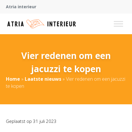
Atria interieur
Vier redenen om een
jacuzzi te kopen
Home
»
Laatste nieuws
»
Vier redenen om een jacuzzi
te kopen
Geplaatst op
31 juli 2023