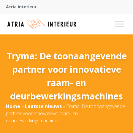
Atria interieur
Tryma: De toonaangevende
partner voor innovatieve
raam- en
deurbewerkingsmachines
Home
»
Laatste nieuws
»
Tryma: De toonaangevende
partner voor innovatieve raam- en
deurbewerkingsmachines