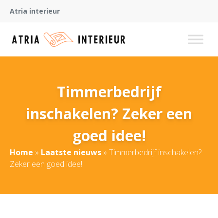
Atria interieur
Timmerbedrijf
inschakelen? Zeker een
goed idee!
Home
»
Laatste nieuws
»
Timmerbedrijf inschakelen?
Zeker een goed idee!