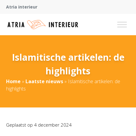
Atria interieur
Islamitische artikelen: de
highlights
Home
»
Laatste nieuws
»
Islamitische artikelen: de
highlights
Geplaatst op
4 december 2024