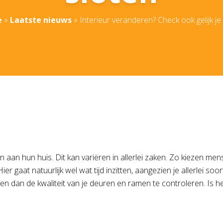
e
»
Laatste nieuws
»
Interieur veranderen? Check ook gelijk je
 aan hun huis. Dit kan variëren in allerlei zaken. Zo kiezen me
Hier gaat natuurlijk wel wat tijd inzitten, aangezien je allerlei so
u en dan de kwaliteit van je deuren en ramen te controleren. Is 