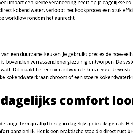
veel impact een kleine verandering heeft op je dagelijkse ro
irect kokend water, verloopt het kookproces een stuk efficië
nde workflow rondom het aanrecht.
ie van een duurzame keuken. Je gebruikt precies de hoeveelh
 is bovendien verrassend energiezuinig ontworpen. De sys
 watt. Dit maakt het een verantwoorde keuze voor bewuste h
ssieke kokendwaterkraan chroom of een stoere kokendwaterk
n dagelijks comfort loo
 de lange termijn altijd terug in dagelijks gebruiksgemak.
 aanzienlijk. Het is een praktische stap die direct rust bre