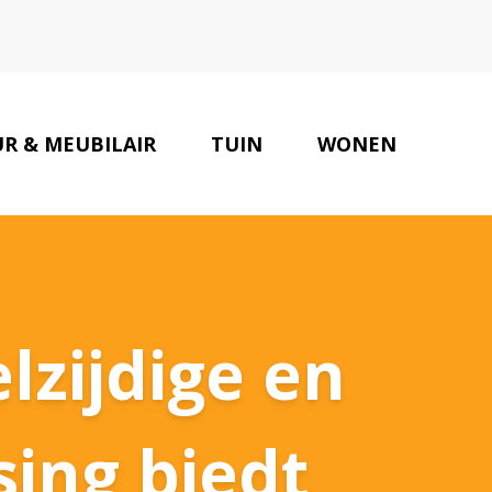
UR & MEUBILAIR
TUIN
WONEN
ONZE PARTNERS
CONTACT
lzijdige en
ing biedt