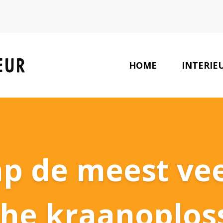
HOME
INTERIE
LAATSTE NIEUWS
p de meest vee
che kraanoploss