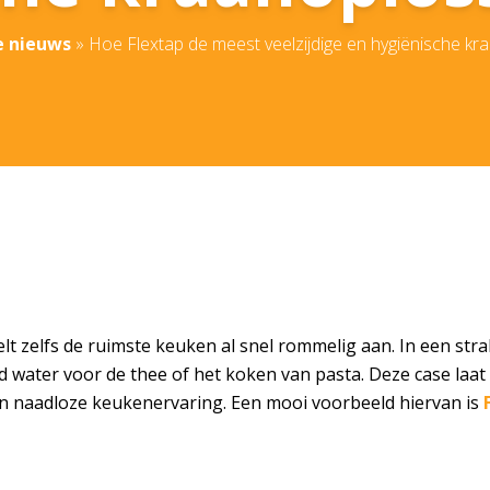
e nieuws
»
Hoe Flextap de meest veelzijdige en hygiënische kr
 zelfs de ruimste keuken al snel rommelig aan. In een strak i
 water voor de thee of het koken van pasta. Deze case laat 
en naadloze keukenervaring. Een mooi voorbeeld hiervan is