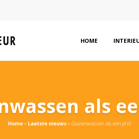
HOME
INTERIE
LAATSTE NIEUWS
nwassen als ee
Home
»
Laatste nieuws
»
Glazenwassen als een pro!