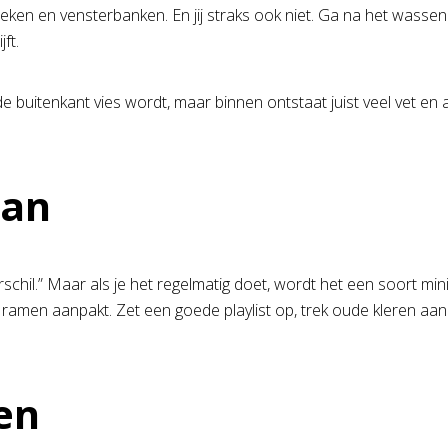
ken en vensterbanken. En jij straks ook niet. Ga na het wassen
ft.
e buitenkant vies wordt, maar binnen ontstaat juist veel vet e
van
schil.” Maar als je het regelmatig doet, wordt het een soort mini-r
ramen aanpakt. Zet een goede playlist op, trek oude kleren aan e
en