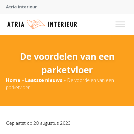
Atria interieur
De voordelen van een
parketvloer
Home
»
Laatste nieuws
»
De voordelen van een
parketvloer
Geplaatst op
28 augustus 2023