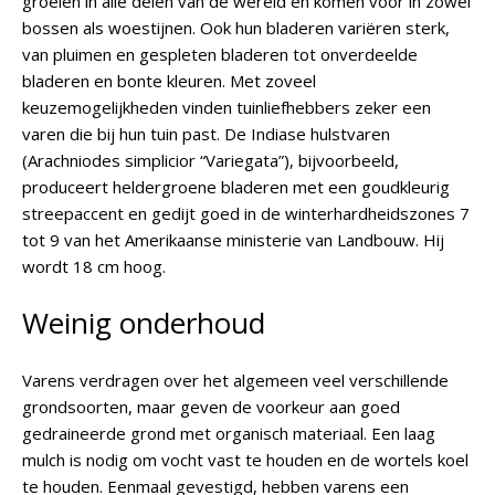
groeien in alle delen van de wereld en komen voor in zowel
bossen als woestijnen. Ook hun bladeren variëren sterk,
van pluimen en gespleten bladeren tot onverdeelde
bladeren en bonte kleuren. Met zoveel
keuzemogelijkheden vinden tuinliefhebbers zeker een
varen die bij hun tuin past. De Indiase hulstvaren
(Arachniodes simplicior “Variegata”), bijvoorbeeld,
produceert heldergroene bladeren met een goudkleurig
streepaccent en gedijt goed in de winterhardheidszones 7
tot 9 van het Amerikaanse ministerie van Landbouw. Hij
wordt 18 cm hoog.
Weinig onderhoud
Varens verdragen over het algemeen veel verschillende
grondsoorten, maar geven de voorkeur aan goed
gedraineerde grond met organisch materiaal. Een laag
mulch is nodig om vocht vast te houden en de wortels koel
te houden. Eenmaal gevestigd, hebben varens een